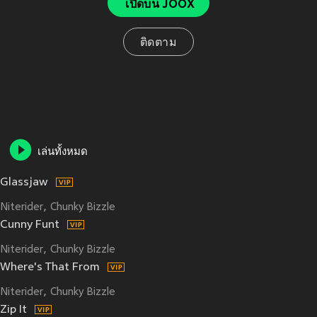
เปิดบน JOOX
ติดตาม
เล่นทั้งหมด
Glassjaw
Niterider
Chunky Bizzle
Cunny Funt
Niterider
Chunky Bizzle
Where's That From
Niterider
Chunky Bizzle
Zip It