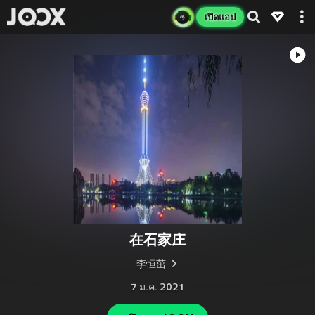
เปิดแอป
在石家庄
李恒茁
7 ม.ค. 2021