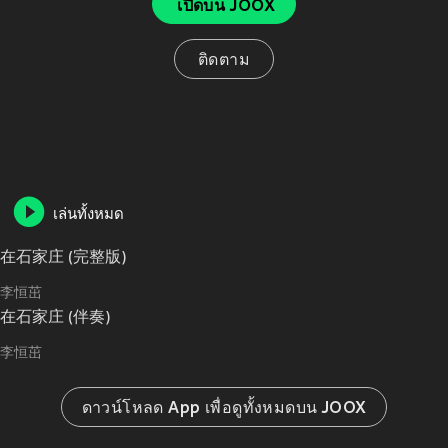
เปิดบน JOOX
ติดตาม
เล่นทั้งหมด
在石家庄 (完整版)
李恒茁
在石家庄 (伴奏)
李恒茁
ดาวน์โหลด App เพื่อดูทั้งหมดบน JOOX