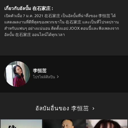
เกี่ยวกับอัลบั้ม 在石家庄 :
เปิดตัวเมื่อ 7 ม.ค. 2021 在石家庄 เป็นอัลบั้มที่น่าทึ่งของ 李恒茁 ได้
แสดงผลงานที่ดีที่สุดของพวกเขาใน 在石家庄 และเป็นที่โปรดปราน
สำหรับแฟนๆ อย่างแน่นอน ติดตั้งแอป JOOX ตอนนี้และฟังเพลงจาก
อัลบั้ม 在石家庄 ออนไลน์ได้ทุกเวลา
李恒茁
โปรไฟล์ศิลปิน
อัลบัมอื่นของ 李恒茁