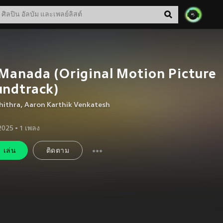
Manada (Original Motion Picture
undtrack)
Chithra
,
Aaron Karthik Venkatesh
 2025
•
1
เพลง
เล่น
ติดตาม