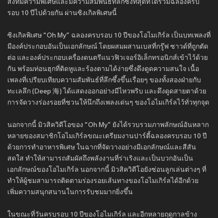
สิ่งที่มีความพิเศษและมีความสัมพันธ์ที่ลึกซึ้งที่สุดที่ได้ร่วมฉลองครบ
รอบ 10 ปีไปด้วยกัน ผ่านซิงเกิลพิเศษนี้
ซิงเกิลพิเศษ “Oh My” ฉลองครบรอบ 10 ปีของโอไมเกิร์ล เป็นบทเพลงที่
มีองค์ประกอบอันเป็นเอกลักษณ์ โดยผสมผสานเบสที่กรู๊ฟ ซาวด์ที่ถูกตัด
ต่อ และองค์ประกอบเครื่องดนตรีแนวฟิวเจอร์อิเล็กทรอนิกส์เข้าไว้ด้วย
กัน พร้อมท่อนฮุกที่ติดหูและร้องตามได้ง่ายซึ่งดึงดูดความสนใจ เนื้อ
เพลงที่เปรียบเทียบความสัมพันธ์ที่ลึกซึ้งขึ้นเรื่อยๆ ของทั้งสองฝ่ายกับ
ทะเลลึก (Deep 海) ได้แสดงออกอย่างมีไหวพริบ และดึงดูดสายตาด้วย
การจัดวางร่องรอยที่ชวนให้นึกถึงเพลงเด่นๆ ของโอไมเกิร์ลไว้ทั่วทุกจุด
นอกจากนี้ มิวสิควิดีโอของ “Oh My” ยังได้รวบรวมภาพลักษณ์อันหลาก
หลายของสมาชิกโอไมเกิร์ลขณะเตรียมงานปาร์ตี้ฉลองครบรอบ 10 ปี
ด้วยการทำอาหารพิเศษ ในฉากที่จัดวางอย่างมีเอกลักษณ์และสีสัน
สดใส ทำให้สามารถสัมผัสถึงพลังงานที่ร่าเริงและเป็นบวกอันเป็น
เอกลักษณ์ของโอไมเกิร์ล นอกจากนี้ มิวสิควิดีโอยังซ่อนลูกเล่นต่างๆ ที่
ทำให้ผู้ชมสามารถติดตามร่องรอยเส้นทางของโอไมเกิร์ลได้อีกด้วย
เพิ่มความสนุกสนานในการรับชมมากยิ่งขึ้น
ในขณะที่วันครบรอบ 10 ปีของโอไมเกิร์ล และอีกหลายฤดูกาลข้าง