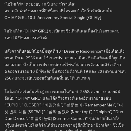
‘โอไมเกิร์ล’ ครบรอบ 10 ปี และ ‘มิราเคิล’
ความสัมพันธ์ของเราที่ลึกซึ้งกว่าที่ใครจะเข้าใจ ในวันพิเศษนั้น
OH MY GIRL 10th Anniversary Special Single [Oh My]
โอไมเกิร์ล (OH MY GIRL) จะเปิดตัวซิงเกิลพิเศษเนื่องในโอกาสครบ
รอบ 10 ปีของการเดบิวต์
หลังจากที่ปล่อยมินิอัลบั้มชุดที่ 10 “Dreamy Resonance” เมื่อเดือนสิง
หาคมปีพ.ศ. 2566 และใช้เวลาประมาณ 7 เดือน ซิงเกิลพิเศษนี้ก็ถูกเปิด
เผยออกมา ซึ่งเป็นการประกาศเซอร์ไพรส์ก่อนการจัดคอนเสิร์ตเดี่ยว
ฉลองครบรอบ 10 ปี ที่จะจัดขึ้นสองวันคือวันที่ 19 และ 20 เมษายน พ.ศ.
2567 และจะเป็นของขวัญพิเศษที่มอบให้แก่แฟนๆ
โอไมเกิร์ลเริ่มต้นเข้าสู่วงการเพลงในปีพ.ศ. 2558 ด้วยการปล่อยมินิ
อัลบั้ม “OH MY GIRL” และได้สร้างสรรค์เพลงฮิตมากมาย เช่น
“CUPID”, “CLOSER”, “비밀정원”, “불꽃놀이 (Remember Me)”, “다
섯 번째 계절 (SSFWL)”, “살짝 설렜어 (Nonstop)”, “Dolphin”, “Dun
Dun Dance”, “여름이 들려 (Summer Comes)” จนกลายเป็นเกิร์ล
กรุ๊ปแห่งชาติ โอไมเกิร์ลได้ถ่ายทอดความรู้สึกที่มีต่อ “มิราเคิล” ซึ่งเป็น