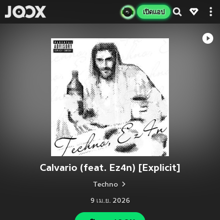
เปิดแอป
Calvario (feat. Ez4n) [Explicit]
Techno
9 เม.ย. 2026