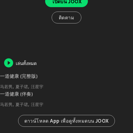
เปิดบน JOOX
ติดตาม
เล่นทั้งหมด
一道健康 (完整版)
马若男
夏子珺
汪星宇
一道健康 (伴奏)
马若男
夏子珺
汪星宇
ดาวน์โหลด App เพื่อดูทั้งหมดบน JOOX