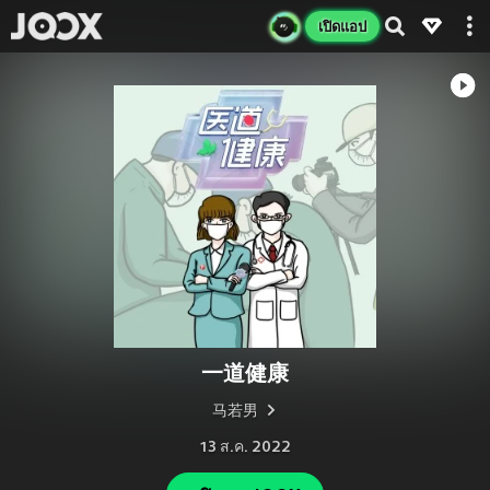
เปิดแอป
一道健康
马若男
13 ส.ค. 2022