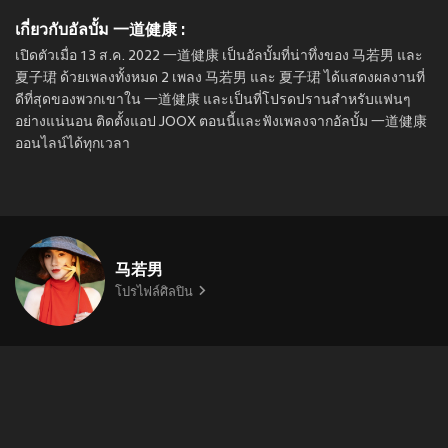
เกี่ยวกับอัลบั้ม 一道健康 :
เปิดตัวเมื่อ 13 ส.ค. 2022 一道健康 เป็นอัลบั้มที่น่าทึ่งของ 马若男 และ
夏子珺 ด้วยเพลงทั้งหมด 2 เพลง 马若男 และ 夏子珺 ได้แสดงผลงานที่
ดีที่สุดของพวกเขาใน 一道健康 และเป็นที่โปรดปรานสำหรับแฟนๆ
อย่างแน่นอน ติดตั้งแอป JOOX ตอนนี้และฟังเพลงจากอัลบั้ม 一道健康
ออนไลน์ได้ทุกเวลา
马若男
โปรไฟล์ศิลปิน