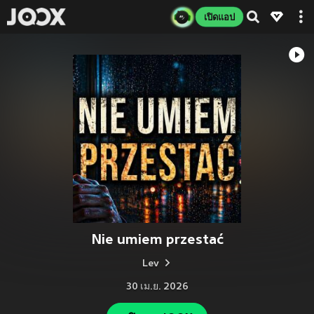
เปิดแอป
Nie umiem przestać
Lev
30 เม.ย. 2026