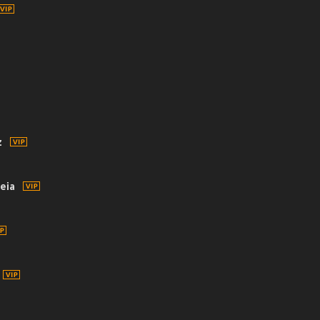
z
eia