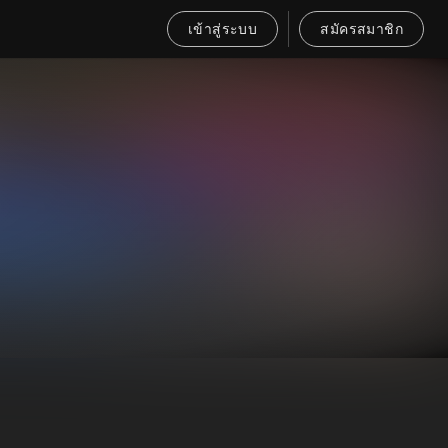
เข้าสู่ระบบ
สมัครสมาชิก