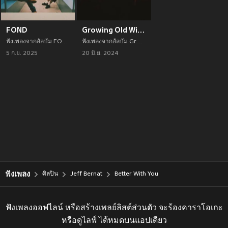
FOND
Growing Old With You (Intimate)
ฟังเพลงจากอัลบัม FOND เพลงใหม่จาก Jeff Bernat อัพเดทเพลงใหม่ล่าสุดก่อนใคร ตลอดปี 2021
ฟังเพลงจากอัลบัม Growing Old With You (Intimate) เพลงใหม่จาก Jeff Bernat อัพเดทเพลงใหม่ล่าสุดก่อนใคร ตลอดปี 2021
5 ก.ย. 2025
20 มิ.ย. 2024
ฟังเพลง
ศิลปิน
Jeff Bernat
Better With You
ฟังเพลงออฟไลน์ หรือสร้างเพลย์ลิสต์ส่วนตัว จะร้องคาราโอเกะ
หรือดูไลฟ์ ได้หมดบนแอปเดียว