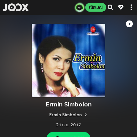
เปิดแอป
Ermin Simbolon
Ermin Simbolon
21 ก.ย. 2017