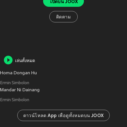
เปิดบน JOOX
ติดตาม
เล่นทั้งหมด
Homa Dongan Hu
Ermin Simbolon
Mandar Ni Dainang
Ermin Simbolon
ดาวน์โหลด App เพื่อดูทั้งหมดบน JOOX