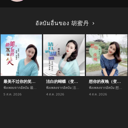
อัลบัมอื่นของ 胡蜜丹
最美不过你的笑（变速版）
洁白的蝴蝶（变速版）
想你的夜晚（变速版）
ฟังเพลงจากอัลบัม 最美不过你的笑（变速版） เพลงใหม่จาก 胡蜜丹 อัพเดทเพลงใหม่ล่าสุดก่อนใคร ตลอดปี 2021
ฟังเพลงจากอัลบัม 洁白的蝴蝶（变速版） เพลงใหม่จาก 胡蜜丹 อัพเดทเพลงใหม่ล่าสุดก่อนใคร ตลอดปี 2021
ฟังเพลงจากอัลบัม 想你的夜晚（变速版） เพลงใหม่จาก 胡蜜丹 อัพเดทเพลงใหม่ล่าสุดก่อนใคร ตลอดปี 2021
5 ส.ค. 2026
4 ส.ค. 2026
4 ส.ค. 2026