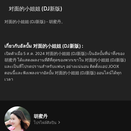
对面的小姐姐 (DJ新版)
对面的小姐姐 (DJ新版) - 胡蜜丹。
เกี่ยวกับอัลบั้ม 对面的小姐姐 (DJ新版) :
เปิดตัวเมื่อ 5 ส.ค. 2024 对面的小姐姐 (DJ新版) เป็นอัลบั้มที่น่าทึ่งของ
胡蜜丹 ได้แสดงผลงานที่ดีที่สุดของพวกเขาใน 对面的小姐姐 (DJ新版)
และเป็นที่โปรดปรานสำหรับแฟนๆ อย่างแน่นอน ติดตั้งแอป JOOX
ตอนนี้และฟังเพลงจากอัลบั้ม 对面的小姐姐 (DJ新版) ออนไลน์ได้ทุก
เวลา
胡蜜丹
โปรไฟล์ศิลปิน