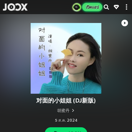
เปิดแอป
对面的小姐姐 (DJ新版)
胡蜜丹
5 ส.ค. 2024