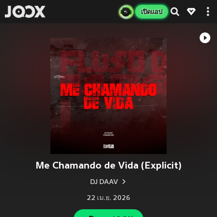
เปิดแอป
Me Chamando de Vida (Explicit)
DJ DAAV
22 เม.ย. 2026