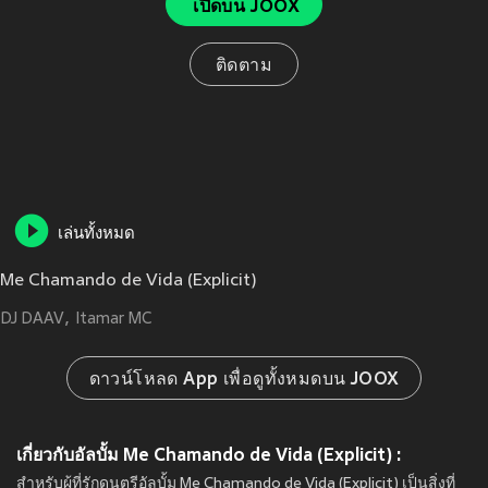
เปิดบน JOOX
ติดตาม
เล่นทั้งหมด
Me Chamando de Vida (Explicit)
DJ DAAV
Itamar MC
ดาวน์โหลด App เพื่อดูทั้งหมดบน JOOX
เกี่ยวกับอัลบั้ม Me Chamando de Vida (Explicit) :
สำหรับผู้ที่รักดนตรีอัลบั้ม Me Chamando de Vida (Explicit) เป็นสิ่งที่