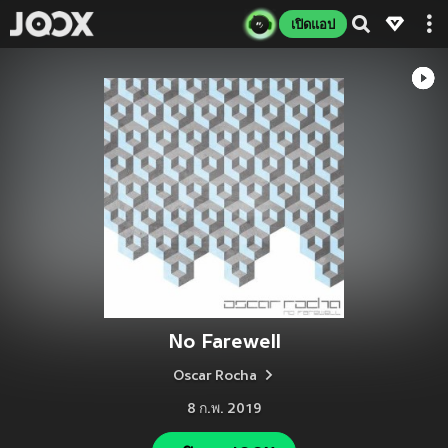
เปิดแอป
No Farewell
Oscar Rocha
8 ก.พ. 2019