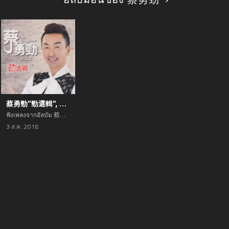
อัลบัมอื่นของ 蔡勇劲
蔡勇勁"勁選輯", Vol. 1
ฟังเพลงจากอัลบัม 蔡勇勁"勁選輯", Vol. 1 เพลงใหม่จาก 蔡勇劲 อัพเดทเพลงใหม่ล่าสุดก่อนใคร ตลอดปี 2021
3 ส.ค. 2018