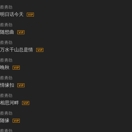
蔡勇劲
明日话今天
蔡勇劲
随想曲
蔡勇劲
万水千山总是情
蔡勇劲
晚秋
蔡勇劲
情缘扣
蔡勇劲
相思河畔
蔡勇劲
随缘
蔡勇劲