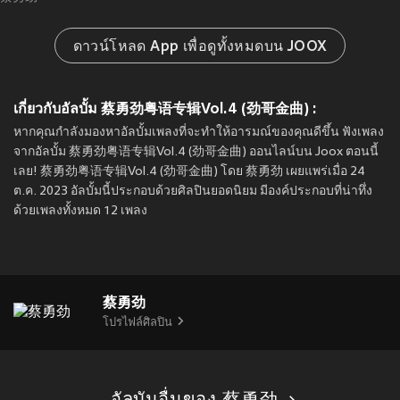
ดาวน์โหลด App เพื่อดูทั้งหมดบน JOOX
เกี่ยวกับอัลบั้ม 蔡勇劲粤语专辑Vol.4 (劲哥金曲) :
หากคุณกำลังมองหาอัลบั้มเพลงที่จะทำให้อารมณ์ของคุณดีขึ้น ฟังเพลง
จากอัลบั้ม 蔡勇劲粤语专辑Vol.4 (劲哥金曲) ออนไลน์บน Joox ตอนนี้
เลย! 蔡勇劲粤语专辑Vol.4 (劲哥金曲) โดย 蔡勇劲 เผยแพร่เมื่อ 24
ต.ค. 2023 อัลบั้มนี้ประกอบด้วยศิลปินยอดนิยม มีองค์ประกอบที่น่าทึ่ง
ด้วยเพลงทั้งหมด 12 เพลง
蔡勇劲
โปรไฟล์ศิลปิน