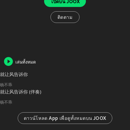
เปิดบน JOOX
ติดตาม
เล่นทั้งหมด
就让风告诉你
杨不乖
就让风告诉你 (伴奏)
杨不乖
ดาวน์โหลด App เพื่อดูทั้งหมดบน JOOX