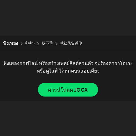
ฟังเพลง
ศิลปิน
杨不乖
就让风告诉你
ฟังเพลงออฟไลน์ หรือสร้างเพลย์ลิสต์ส่วนตัว จะร้องคาราโอเกะ
หรือดูไลฟ์ ได้หมดบนแอปเดียว
ดาวน์โหลด JOOX
Copyright © 2011-
2026
Tencent. All Rights Reserved