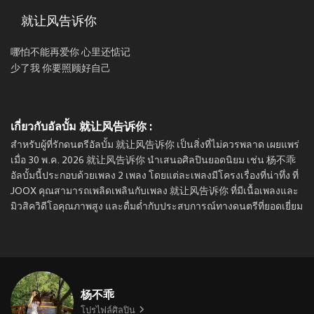
就让风告诉你
哪怕不能再爱你 心里还惦记
少了我 你要照顾好自己
เกี่ยวกับอัลบั้ม 就让风告诉你 :
สำหรับผู้ที่รักดนตรีอัลบั้ม 就让风告诉你 เป็นสิ่งที่ไม่ควรพลาด เผยแพร่
เมื่อ 30 พ.ค. 2026 就让风告诉你 นำเสนอศิลปินยอดนิยม เช่น 杨不乖
อัลบั้มนี้ประกอบด้วยเพลง 2 เพลง โดยแต่ละเพลงมีโครงเรื่องที่น่าทึ่ง ที่
JOOX คุณสามารถเพลิดเพลินกับเพลง 就让风告诉你 ที่มีเนื้อเพลงและ
มิวสิควิดีโอคุณภาพสูง และดื่มด่ำกับประสบการณ์ทางดนตรีที่ยอดเยี่ยม
杨不乖
โปรไฟล์ศิลปิน