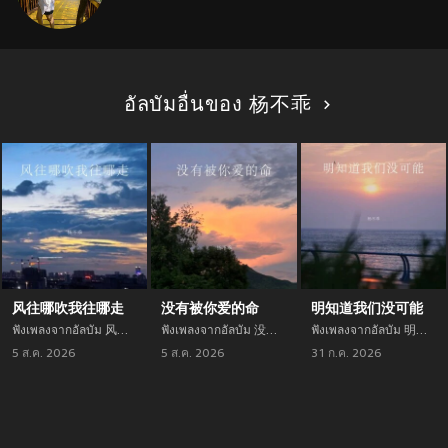
อัลบัมอื่นของ 杨不乖
风往哪吹我往哪走
没有被你爱的命
明知道我们没可能
ฟังเพลงจากอัลบัม 风往哪吹我往哪走 เพลงใหม่จาก 杨不乖 อัพเดทเพลงใหม่ล่าสุดก่อนใคร ตลอดปี 2021
ฟังเพลงจากอัลบัม 没有被你爱的命 เพลงใหม่จาก 杨不乖 อัพเดทเพลงใหม่ล่าสุดก่อนใคร ตลอดปี 2021
ฟังเพลงจากอัลบัม 明知道我们没可能 เพลงใหม่จาก 杨不乖 อัพเดทเพลงใหม่ล่าสุดก่อนใคร ตลอดปี 2021
5 ส.ค. 2026
5 ส.ค. 2026
31 ก.ค. 2026