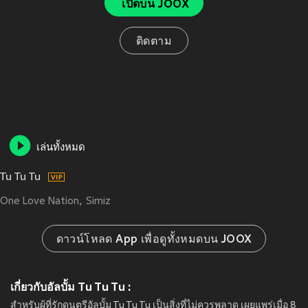
เปิดบน JOOX
ติดตาม
เล่นทั้งหมด
Tu Tu Tu
One Love Nation
Simiz
ดาวน์โหลด App เพื่อดูทั้งหมดบน JOOX
เกี่ยวกับอัลบั้ม Tu Tu Tu :
สำหรับผู้ที่รักดนตรีอัลบั้ม Tu Tu Tu เป็นสิ่งที่ไม่ควรพลาด เผยแพร่เมื่อ 8