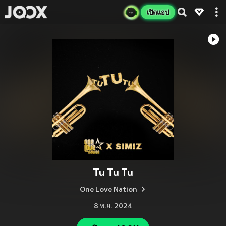
เปิดแอป
Tu Tu Tu
One Love Nation
8 พ.ย. 2024