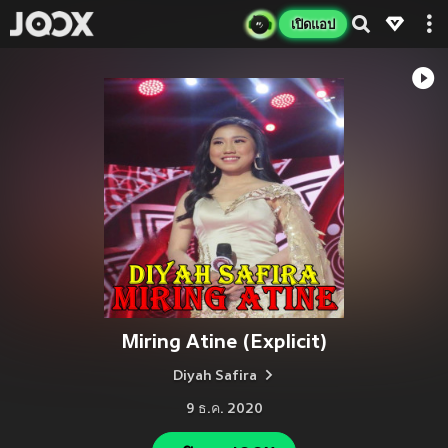
เปิดแอป
Miring Atine (Explicit)
Diyah Safira
9 ธ.ค. 2020