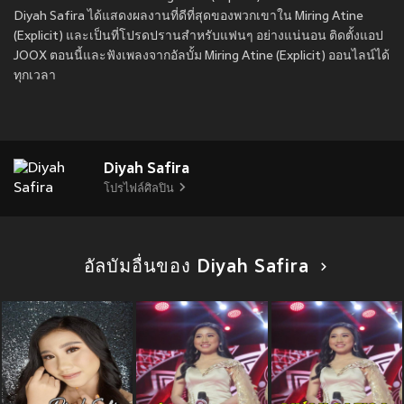
Diyah Safira ได้แสดงผลงานที่ดีที่สุดของพวกเขาใน Miring Atine
(Explicit) และเป็นที่โปรดปรานสำหรับแฟนๆ อย่างแน่นอน ติดตั้งแอป
JOOX ตอนนี้และฟังเพลงจากอัลบั้ม Miring Atine (Explicit) ออนไลน์ได้
ทุกเวลา
Diyah Safira
โปรไฟล์ศิลปิน
อัลบัมอื่นของ Diyah Safira