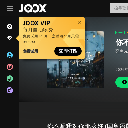
JOOX VIP
每月自动续费
免费试用1个月，之后每个月只需
你
RM9.90
免费试用
立即订阅
亮声op
2026
你不配我对你那么好 (国粤语