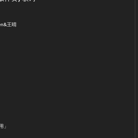
n&王晴
用」