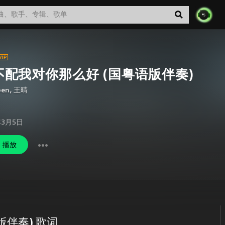
不配我对你那么好 (国粤语版伴奏)
en
,
王晴
年3月5日
播放
版伴奏) 歌词