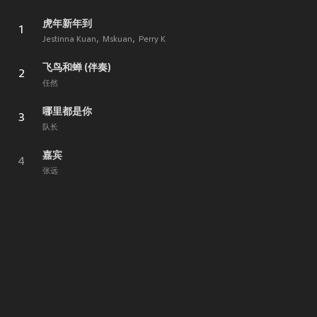
虎年新年到
1
Jestinna Kuan
Mskuan
Perry K
飞鸟和蝉 (伴奏)
2
任然
哪里都是你
3
队长
嘉宾
4
张远