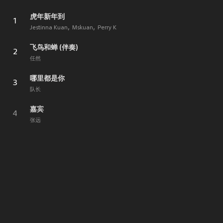
虎年新年到
1
Jestinna Kuan
Mskuan
Perry K
飞鸟和蝉 (伴奏)
2
任然
哪里都是你
3
队长
嘉宾
4
张远