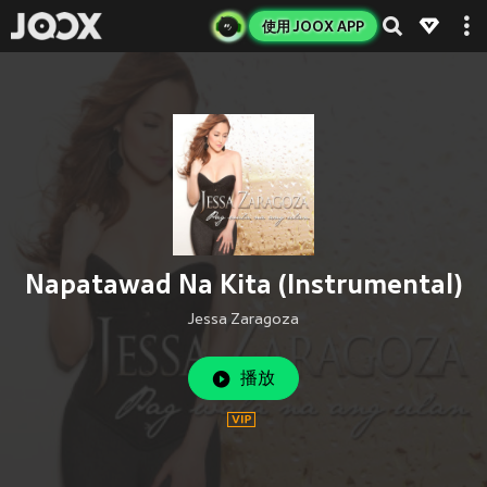
使用 JOOX APP
Napatawad Na Kita (Instrumental)
Jessa Zaragoza
播放