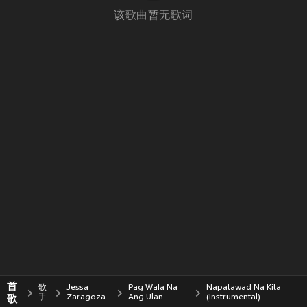
该歌曲暂无歌词
首
歌
Jessa
Pag Wala Na
Napatawad Na Kita
歌
手
Zaragoza
Ang Ulan
(Instrumental)