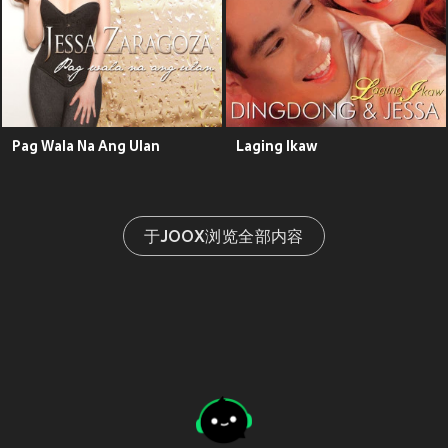
Pag Wala Na Ang Ulan
Laging Ikaw
于JOOX浏览全部内容