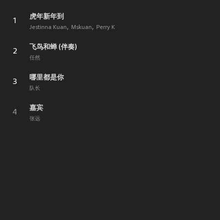
虎年新年到
1
Jestinna Kuan
Mskuan
Perry K
飞鸟和蝉 (伴奏)
2
任然
哪里都是你
3
队长
嘉宾
4
张远