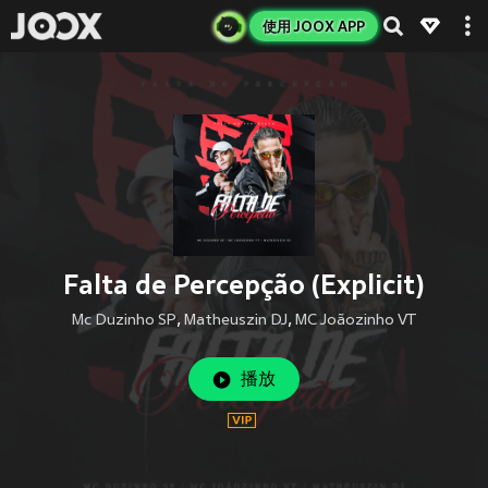
使用 JOOX APP
Falta de Percepção (Explicit)
Mc Duzinho SP
,
Matheuszin DJ
,
MC Joãozinho VT
播放