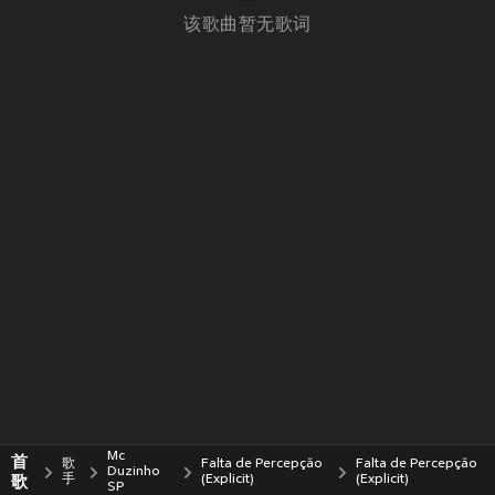
该歌曲暂无歌词
Mc
首
歌
Falta de Percepção
Falta de Percepção
Duzinho
歌
手
(Explicit)
(Explicit)
SP