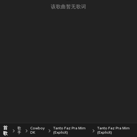
该歌曲暂无歌词
首
歌
Cowboy
Tanto Faz Pra Mim
Tanto Faz Pra Mim
歌
手
DK
(Explicit)
(Explicit)