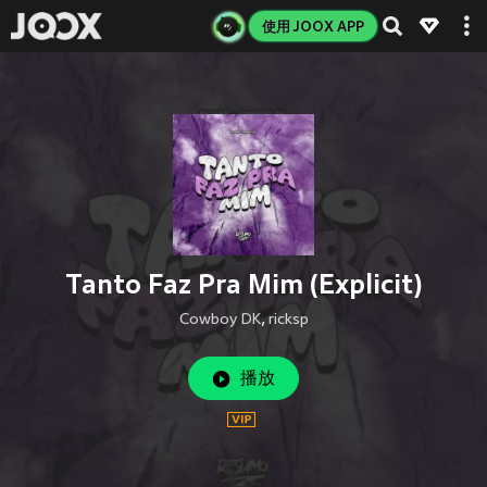
使用 JOOX APP
Tanto Faz Pra Mim (Explicit)
Cowboy DK
,
ricksp
播放