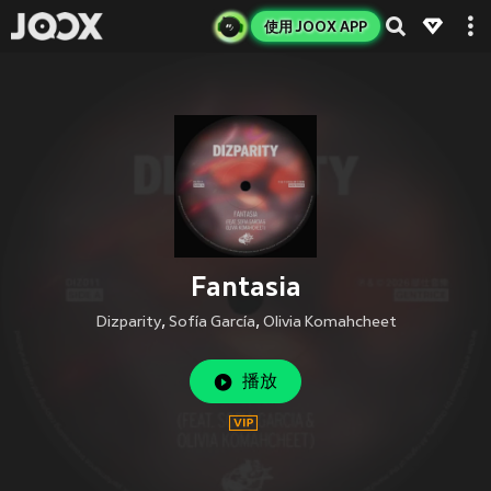
使用 JOOX APP
Fantasia
Dizparity
,
Sofía García
,
Olivia Komahcheet
播放