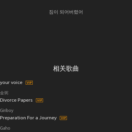
짐이 되어버렸어
相关歌曲
your voice
金弼
Divorce Papers
Giriboy
Preparation For a Journey
Gaho