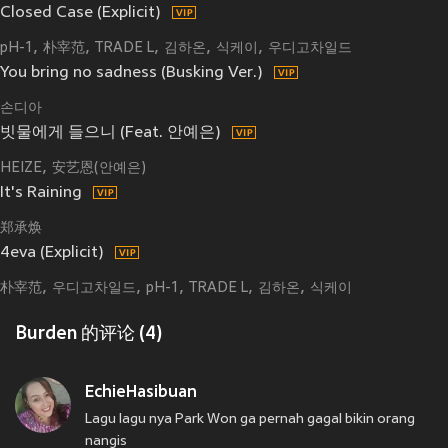
Closed Case (Explicit)
pH-1
朴宰范
TRADE L
김하온
식케이
우디고차일드
You bring no sadness (Busking Ver.)
손디아
빗물에게 들으니 (Feat. 안예은)
HEIZE
安艺恩(안예은)
It's Raining
郑承焕
4eva (Explicit)
朴宰范
우디고차일드
pH-1
TRADE L
김하온
식케이
Burden 的评论 (4)
EchieHasibuan
Lagu lagu nya Park Won ga pernah gagal bikin orang
nangis