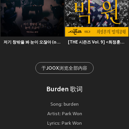
저기 창밖을 봐 눈이 오잖아 (over the window)
[THE 시즌즈 Vol. 9] <최정훈의 밤의 공원> ReːWake x 박원 ([THE SEASONS Vol. 9] <Choi Jung Hoon's Midnight Park> ReːWake x PARK WON)
于JOOX浏览全部内容
Burden 歌词
Song: burden
Artist: Park Won
Lyrics: Park Won