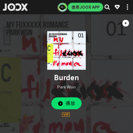
使用 JOOX APP
Burden
Park Won
播放