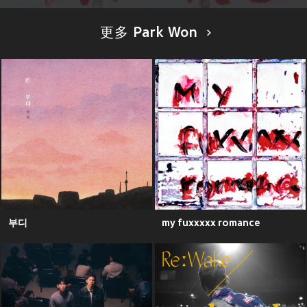
更多 Park Won
부디
my fuxxxxx romance