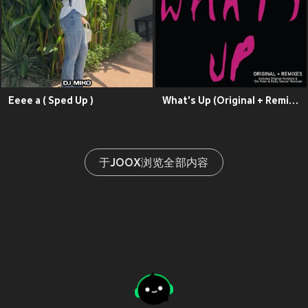
Eeee a ( Sped Up )
What's Up (Original + Remixes)
于JOOX浏览全部内容