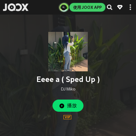
使用 JOOX APP
Eeee a ( Sped Up )
DJ Miko
播放