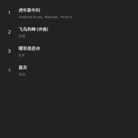
虎年新年到
1
Jestinna Kuan
Mskuan
Perry K
飞鸟和蝉 (伴奏)
2
任然
哪里都是你
3
队长
嘉宾
4
张远