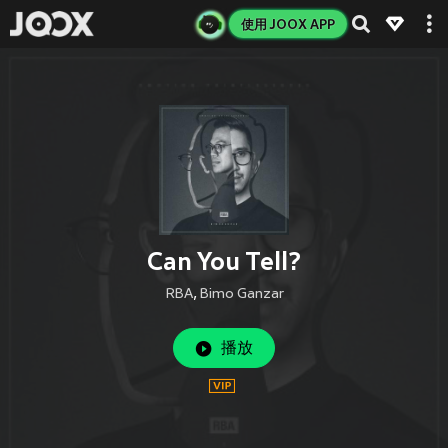
使用 JOOX APP
Can You Tell?
RBA
,
Bimo Ganzar
播放