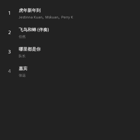
虎年新年到
1
Jestinna Kuan
Mskuan
Perry K
飞鸟和蝉 (伴奏)
2
任然
哪里都是你
3
队长
嘉宾
4
张远