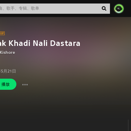
k Khadi Nali Dastara
Kishore
年5月21日
播放