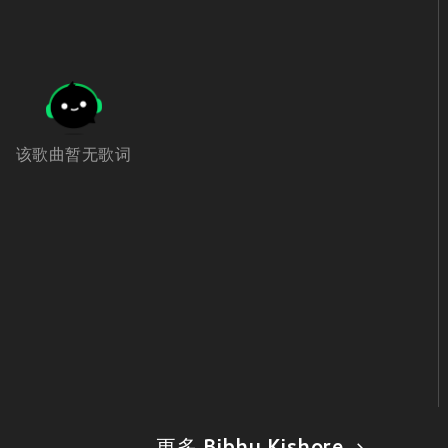
该歌曲暂无歌词