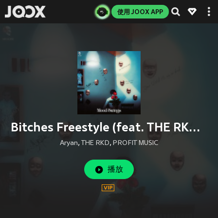
使用 JOOX APP
Bitches Freestyle (feat. THE RKD & Mellow Nick)
Aryan
,
THE RKD
,
PROFIT MUSIC
播放