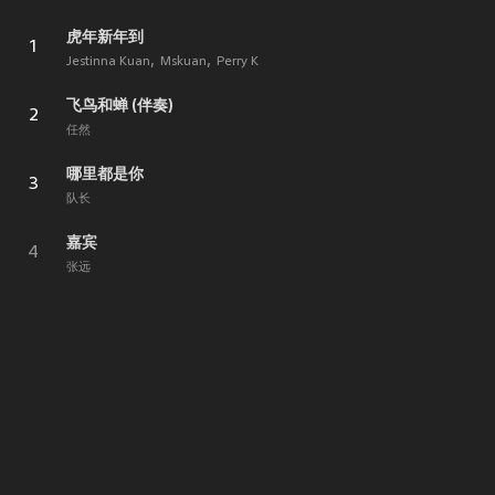
虎年新年到
1
Jestinna Kuan
Mskuan
Perry K
飞鸟和蝉 (伴奏)
2
任然
哪里都是你
3
队长
嘉宾
4
张远