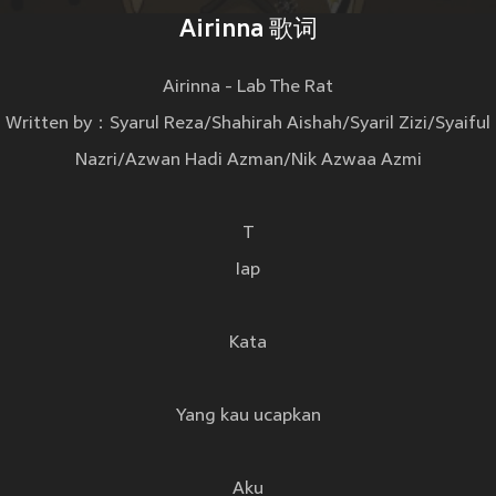
Airinna 歌词
Airinna - Lab The Rat
Written by：Syarul Reza/Shahirah Aishah/Syaril Zizi/Syaiful
Nazri/Azwan Hadi Azman/Nik Azwaa Azmi
T
Iap
Kata
Yang kau ucapkan
Aku