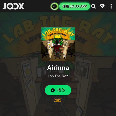
使用 JOOX APP
Airinna
Lab The Rat
播放