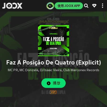
使用 JOOX APP
Faz A Posição De Quatro (Explicit)
MC PR
,
MC Donzela
,
DJ Isaac Vieira
,
Club Marconex Records
播放