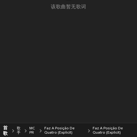
该歌曲暂无歌词
首
歌
MC
Faz A Posição De
Faz A Posição De
歌
手
PR
Quatro (Explicit)
Quatro (Explicit)