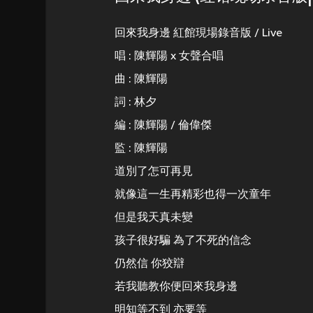
回來我身邊 紅館現場錄音版 / Live
唱 : 陳輝陽 x 女聲合唱
曲 : 陳輝陽
詞 : 林夕
編 : 陳輝陽 / 倫偉傑
監 : 陳輝陽
道別了怎可再見
就像這一生再精彩也得一次童年
但是我天真未變
孩子很好騙 為了不死的信念
仍然信 你狡辯
若我聽教你便回來我身邊
明知等不到 亦要等