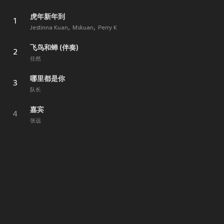
虎年新年到
1
Jestinna Kuan
Mskuan
Perry K
飞鸟和蝉 (伴奏)
2
任然
哪里都是你
3
队长
嘉宾
4
张远