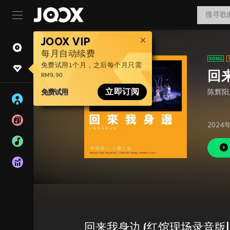
JOOX VIP
每月自动续费
免费试用1个月，之后每个月只需
回来
RM9.90
免费试用
立即订阅
陈辉阳
2024
回来我身边 (红馆现场录音版|L