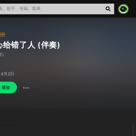
心给错了人 (伴奏)
籽）
年4月2日
播放