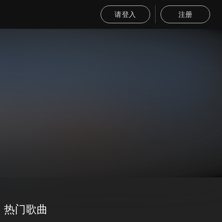
请登入
注册
热门歌曲