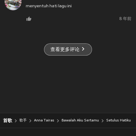
menyentuh hati lagu ini
8 年前
查看更多评论
首歌
歌手
Anna Tairas
Bawalah Aku Sertamu
Setulus Hatiku