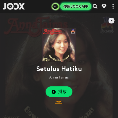
使用 JOOX APP
Setulus Hatiku
Anna Tairas
播放