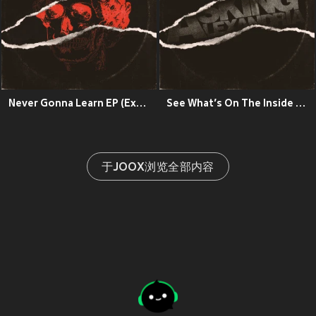
Never Gonna Learn EP (Explicit)
See What’s On The Inside (Explicit)
于JOOX浏览全部内容