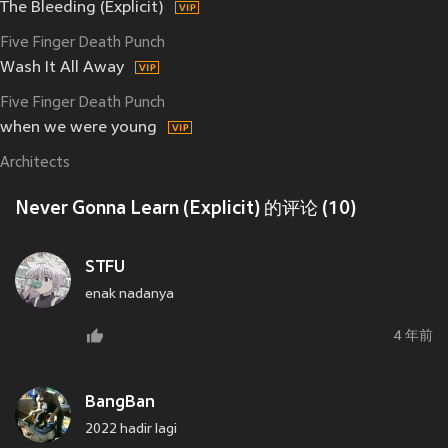
The Bleeding (Explicit)
Five Finger Death Punch
Wash It All Away
Five Finger Death Punch
when we were young
Architects
Never Gonna Learn (Explicit) 的评论 (10)
STFU
enak nadanya
4 年前
BangBan
2022 hadir lagi