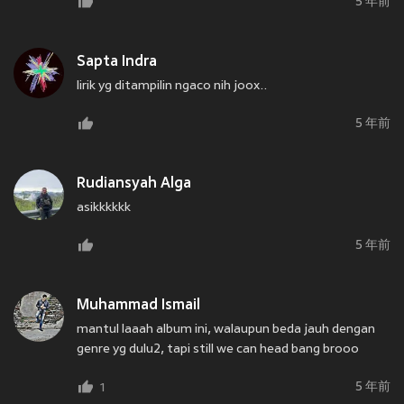
5 年前
Sapta Indra
lirik yg ditampilin ngaco nih joox..
5 年前
Rudiansyah Alga
asikkkkkk
5 年前
Muhammad Ismail
mantul laaah album ini, walaupun beda jauh dengan
genre yg dulu2, tapi still we can head bang brooo
5 年前
1