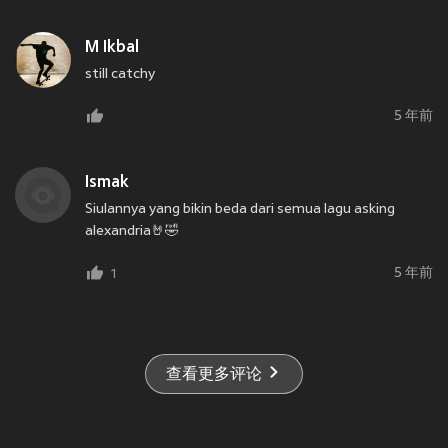
M Ikbal
still catchy
5 年前
Ismak
Siulannya yang bikin beda dari semua lagu asking
alexandria🤘🤣
5 年前
1
查看更多评论