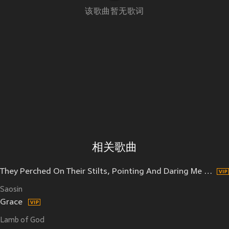
该歌曲暂无歌词
相关歌曲
They Perched On Their Stilts, Pointing And Daring Me To Break Custom
Saosin
Grace
Lamb of God