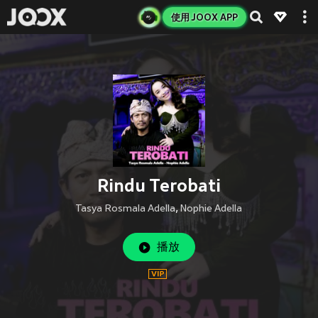
使用 JOOX APP
Rindu Terobati
Tasya Rosmala Adella
,
Nophie Adella
播放