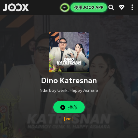
使用 JOOX APP
Dino Katresnan
Ndarboy Genk
,
Happy Asmara
播放