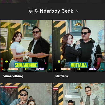
更多 Ndarboy Genk
Sumandhing
Mutiara