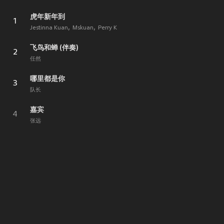
虎年新年到
1
Jestinna Kuan
Mskuan
Perry K
飞鸟和蝉 (伴奏)
2
任然
哪里都是你
3
队长
嘉宾
4
张远