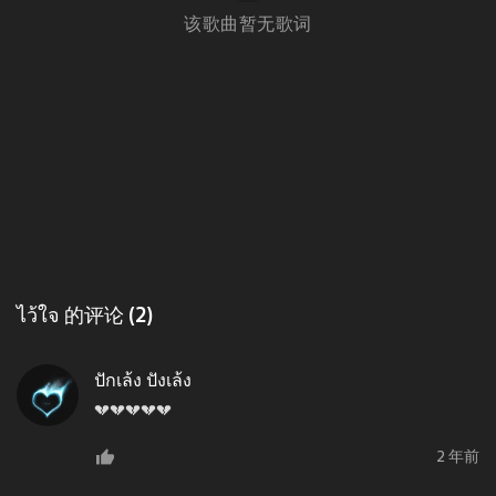
该歌曲暂无歌词
ไว้ใจ 的评论 (2)
ปักเล้ง ปังเล้ง
💔💔💔💔💔
2 年前