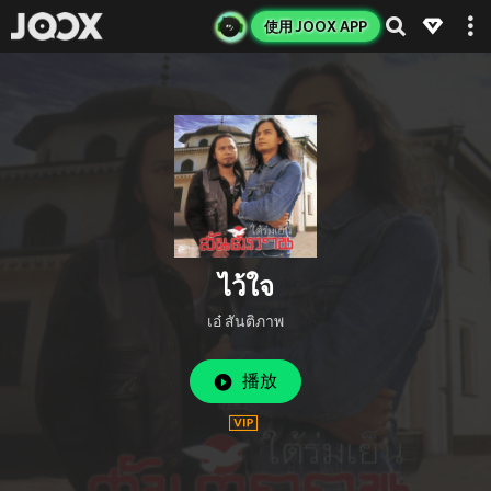
使用 JOOX APP
ไว้ใจ
เอ๋ สันติภาพ
播放