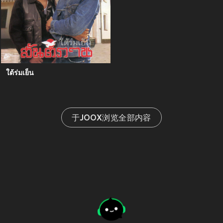
ใต้ร่มเย็น
于JOOX浏览全部内容