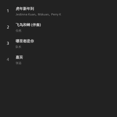
虎年新年到
1
Jestinna Kuan
Mskuan
Perry K
飞鸟和蝉 (伴奏)
2
任然
哪里都是你
3
队长
嘉宾
4
张远