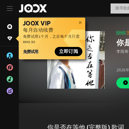
JOOX VIP
每月自动续费
免费试用1个月，之后每个月只需
你
RM9.90
免费试用
立即订阅
李雨寿
2026
你是否在等他 (完整版) 歌词