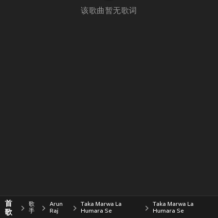
该歌曲暂无歌词
首
歌
Arun
Taka Marwa La
Taka Marwa La
歌
手
Raj
Humara Se
Humara Se