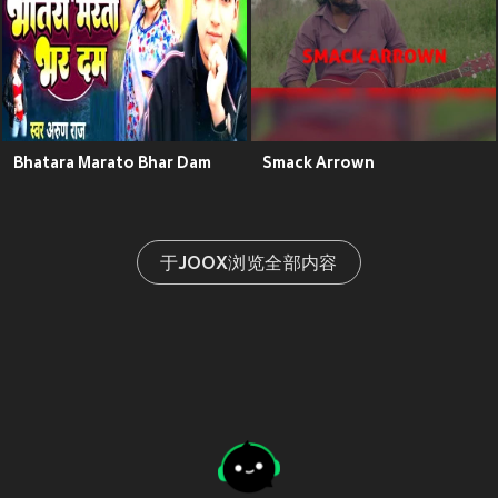
Bhatara Marato Bhar Dam
Smack Arrown
于JOOX浏览全部内容