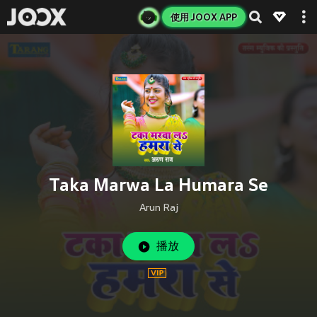
使用 JOOX APP
Taka Marwa La Humara Se
Arun Raj
播放