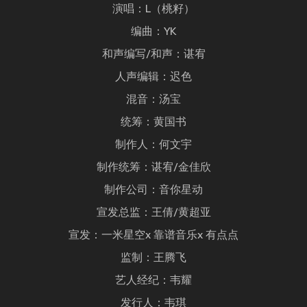
演唱：L（桃籽）
编曲：YK
和声编写/和声：谌宥
人声编辑：迟色
混音：汤宝
统筹：黄国书
制作人：何文宇
制作统筹：谌宥/金佳欣
制作公司：音你星动
宣发总监：王倩/黄超亚
宣发：一米星空x 靠谱音乐x 有点点
监制：王腾飞
艺人经纪：韦耀
发行人：韦琪