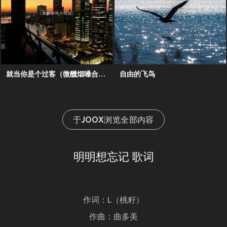
就当你是个过客（微醺烟嗓合唱版）
自由的飞鸟
于JOOX浏览全部内容
明明想忘记 歌词
作词：L（桃籽）
作曲：曲多美