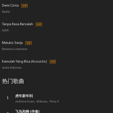
Demi Cinta
Badai
Tanpa Rasa Bersalah
ILWA
Melukis Senja
Baswara Lesmana
Kamulah Yang Bisa (Acoustic)
Aulia Rahman
热门歌曲
虎年新年到
1
Jestinna Kuan
Mskuan
Perry K
飞鸟和蝉 (伴奏)