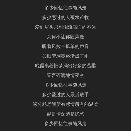
多少回忆往事随风走
多少恋过的人覆水难收
爱到尽头只剩泪流满面的不休
为何不让你随风走
听着风拉长孤单的声音
如旧梦凋零逐渐成了雨
晚霞裹着旧梦涌出好多的温柔
誓言碎满地情夜空
多少回忆往事随风走
多少爱过的人最后放手
缘分耗尽我所有感情所有的温柔
越是情深越是忧愁
多少回忆往事随风走