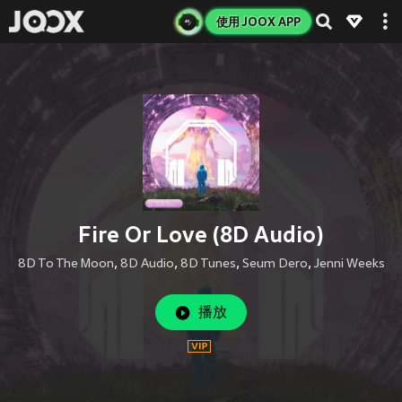
使用 JOOX APP
Fire Or Love (8D Audio)
8D To The Moon
,
8D Audio
,
8D Tunes
,
Seum Dero
,
Jenni Weeks
播放