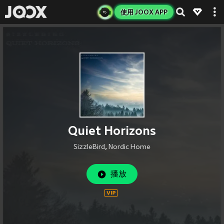
使用 JOOX APP
Quiet Horizons
SizzleBird
,
Nordic Home
播放