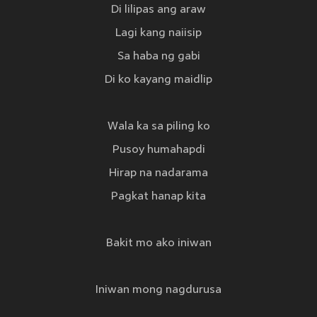
Di lilipas ang araw
Lagi kang naiisip
Sa haba ng gabi
Di ko kayang maidlip
Wala ka sa piling ko
Pusoy humahapdi
Hirap na nadarama
Pagkat hanap kita
Bakit mo ako iniwan
Iniwan mong nagdurusa