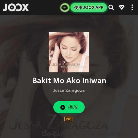
使用 JOOX APP
Bakit Mo Ako Iniwan
Jessa Zaragoza
播放