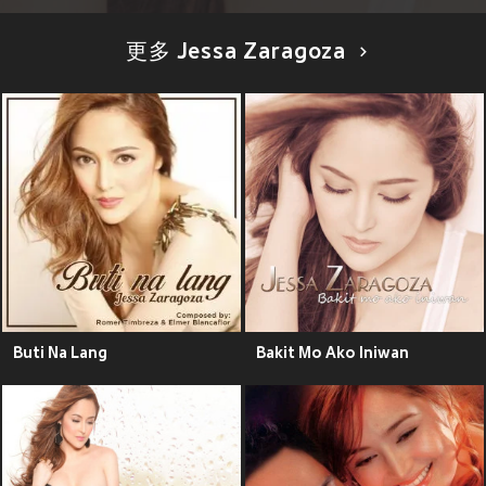
更多 Jessa Zaragoza
Buti Na Lang
Bakit Mo Ako Iniwan