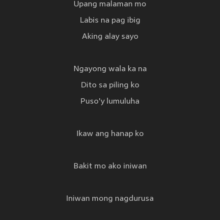
Upang malaman mo
Labis na pag ibig
Aking alay sayo
Ngayong wala ka na
Dito sa piling ko
Puso'y lumuluha
Ikaw ang hanap ko
Bakit mo ako iniwan
Iniwan mong nagdurusa