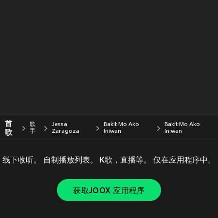
首
歌
Jessa
Bakit Mo Ako
Bakit Mo Ako
歌
手
Zaragoza
Iniwan
Iniwan
线下收听。 自制播放列表。 K歌，直播等。 仅在应用程序中。
获取JOOX 应用程序