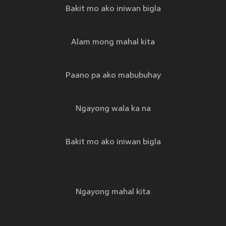
Bakit mo ako iniwan bigla
Alam mong mahal kita
Paano pa ako mabubuhay
Ngayong wala ka na
Bakit mo ako iniwan bigla
Ngayong mahal kita