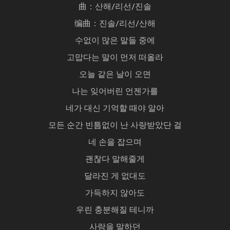
曲：산해/리선/진솔
编曲：진솔/리선/산해
수없이 많은 말들 중에
고맙다는 말이 먼저 떠올라
오늘 같은 날이 오면
나는 잊어버린 언젠가를
네가 대신 기억할 때야 알아
모든 순간 빈틈없이 난 사랑받았단 걸
네 손을 잡으며
괜찮다 말해줄게
달라진 게 없대도
가득하지 않아도
우린 충분해질 테니까
사랑을 말하던