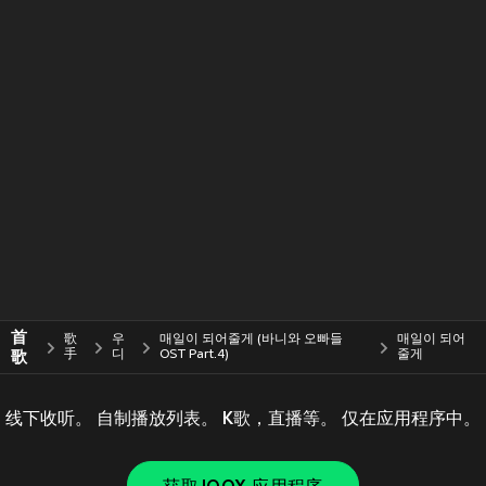
首
歌
우
매일이 되어줄게 (바니와 오빠들
매일이 되어
歌
手
디
OST Part.4)
줄게
线下收听。 自制播放列表。 K歌，直播等。 仅在应用程序中。